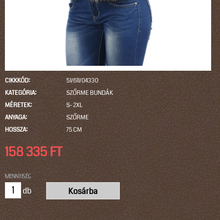
CIKKKÓD:
51/611/04330
KATEGÓRIA:
SZŐRME BUNDÁK
MÉRETEK:
S- 2XL
ANYAGA:
SZŐRME
HOSSZA:
75 CM
158 335 FT
Name
MENNYISÉG