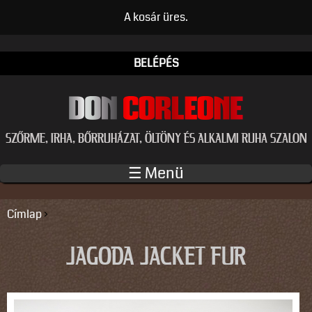
Ugrás a tartalomra
A kosár üres.
BELÉPÉS
SZŐRME, IRHA, BŐRRUHÁZAT, ÖLTÖNY ÉS ALKALMI RUHA SZALON
☰ Menü
Címlap
›
JELENLEGI HELY
JAGODA JACKET FUR