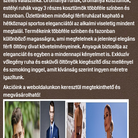
széles választéka. Örömanya ruhák, örömanya kosztümök,
estélyi ruhák vagy 3 részes kosztümök többféle színben és
fazonban. Üzletünkben minőségi férfiruházat kapható a
hétköznapi sportos eleganciától az alkalmi viseletig mindent
megtalál. Termékeink többféle színben és fazonban
különböző magasságra, ami megfelelnek a jelenlegi elegáns
férfi öltöny divat követelményeinek. Anyaguk biztosítja az
eleganciát és egyben a mindennapi kényelmet is. Exkluzív
vőlegény ruha és esküvői öltönyök kiegészítő dísz mellényel
és szmoking inggel, amit kívánság szerint ingyen méretre
igazítunk.
Akcióink a weboldalunkon keresztül megtekinthető és
megvásárolható!