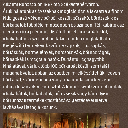
Alkalmi Ruhaszalon 1997 óta Székesfehérváron.
Árukínálatunk az évszaknak megfelelően a tavaszra a finom
kidolgozású vékony bőrből készült bőrzakó, bőrdzsekik és
bőrkabátok többféle minőségben és színben. Téli kabátok az
elegáns róka prémmel díszített bélelt bőrkabátoktól,
irhakabáttól a szőrmebundákig minden megtalálható.
Kiegészítő termékeink szőrme sapkák, irha sapkák,
bőrtáskák, bőrmellények, bőrszoknyák, bőrnadrágok,
bőrsapkák is megtalálhatók. Dunántúl legnagyobb
kínálatával, várjuk több 100 bőrkabát közül, sem talál
magának valót, abban az esetben mi elkészíttetjük, legyen
bőrkabát, szőrmebunda vagy irhabunda, ami kedvenc
ruhája lesz éveken keresztül. A fentiek kívül szőrmebundák,
irhakabátok, bőrkabátok, bőrdzsekik vagy bármilyen
bőrruházati termékek tisztításával,festésével illetve
javításával is foglalkozunk.