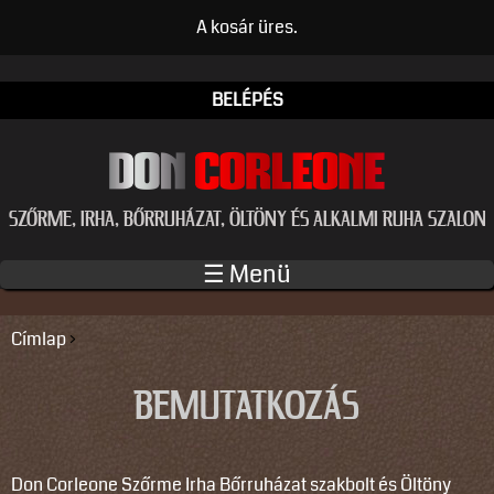
Ugrás a tartalomra
A kosár üres.
BELÉPÉS
SZŐRME, IRHA, BŐRRUHÁZAT, ÖLTÖNY ÉS ALKALMI RUHA SZALON
☰ Menü
Címlap
›
JELENLEGI HELY
BEMUTATKOZÁS
Don Corleone Szőrme Irha Bőrruházat szakbolt és Öltöny