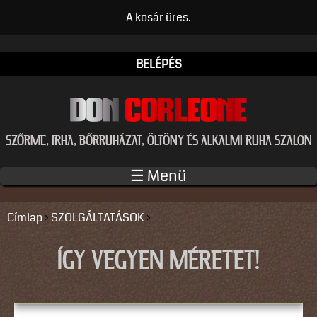
Ugrás a tartalomra
A kosár üres.
BELÉPÉS
SZŐRME, IRHA, BŐRRUHÁZAT, ÖLTÖNY ÉS ALKALMI RUHA SZALON
☰ Menü
Címlap
›
SZOLGÁLTATÁSOK
›
JELENLEGI HELY
ÍGY VEGYEN MÉRETET!