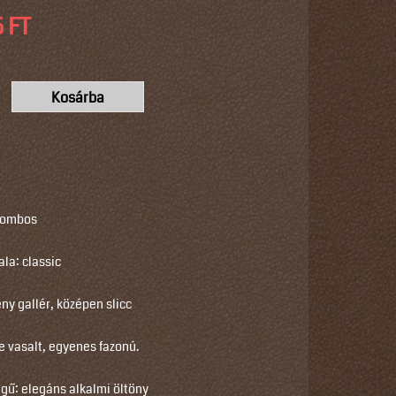
 FT
 gombos
la: classic
ny gallér, középen slicc
e vasalt, egyenes fazonú.
egű: elegáns alkalmi öltöny