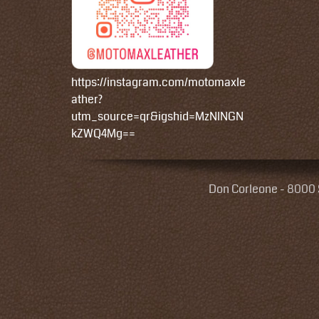
https://instagram.com/motomaxle
ather?
utm_source=qr&igshid=MzNlNGN
kZWQ4Mg==
Don Corleone - 8000 S