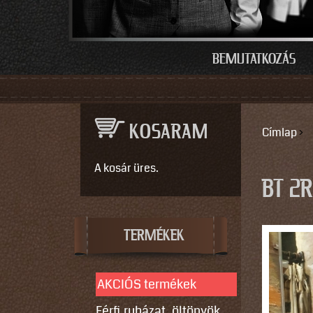
BEMUTATKOZÁS
KOSARAM
Címlap
›
JELEN
A kosár üres.
BT 2
TERMÉKEK
AKCIÓS termékek
Férfi ruházat, öltönyök