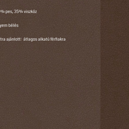
% pes, 35% viszkóz
lyem bélés
tra ajánlott: átlagos alkatú férfiakra