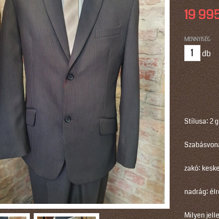
19 995
N
MENNYISÉG
a
m
e
Stílusa: 2
Szabásvona
zakó: keske
nadrág: élr
Milyen jell