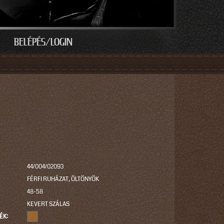
BELÉPÉS/LOGIN
44/004/02093
FÉRFI RUHÁZAT, ÖLTÖNYÖK
48-58
KEVERT SZÁLAS
ÉK:
.