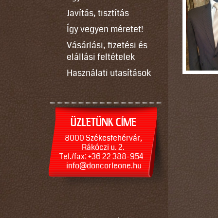
Javítás, tisztítás
Így vegyen méretet!
Vásárlási, fizetési és
elállási feltételek
Használati utasítások
ÜZLETÜNK CÍME
8000 Székesfehérvár,
Rákóczi u. 2.
Tel./fax: +36 22 388-954
info@doncorleone.hu