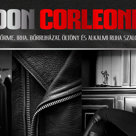
Ugrás a tartalomra
ŐRME, IRHA, BŐRRUHÁZAT, ÖLTÖNY ÉS ALKALMI RUHA SZA